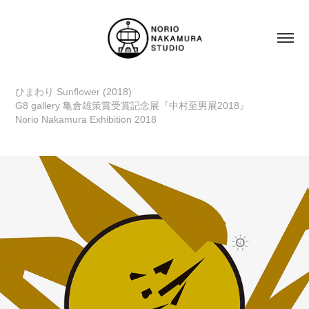
unflower
ひまわり S
(2018)
G8 gallery 亀倉雄策賞受賞記念展『中村至男展2018』
Norio Nakamura Exhibition 2018