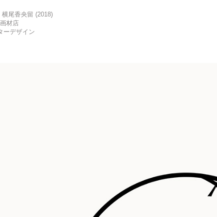
横尾香央留 (2018)
荘画材店
ターデザイン