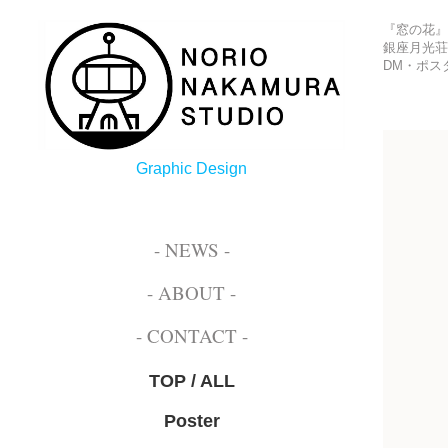
『窓の花』 
銀座月光
DM・ポス
Graphic Design
- NEWS -
- ABOUT -
- CONTACT -
TOP / ALL
Poster