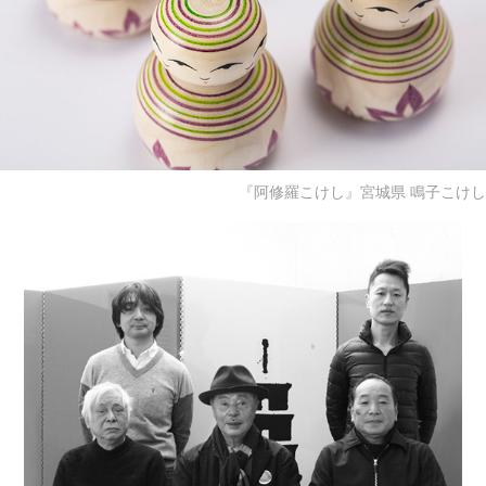
『阿修羅こけし』宮城県 鳴子こけし