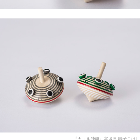
『カエル独楽』宮城県 鳴子こけし