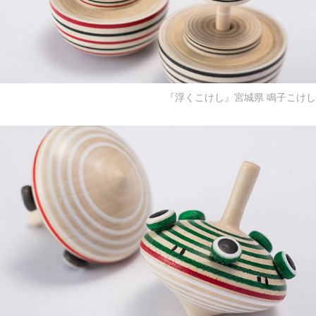
『浮くこけし』宮城県 鳴子こけし