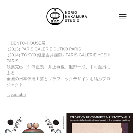
「DENTO-HOUSE展」
(2015) PARIS GALERIE DUTKO PARIS
(2014) TOKYO 銀座吉井画廊 / PARIS GALERIE YOSHII
PARIS
浅葉克己、仲條正義、井上嗣也、服部一成、中村至男に
よる
全国の日本伝統工芸とグラフィックデザインを結ぶプロ
ジェクト。
→youtube