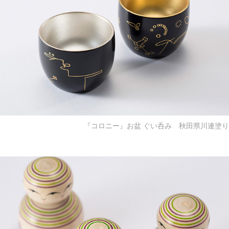
『コロニー』お盆 ぐい呑み 秋田県川連塗り